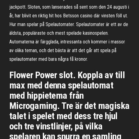
jackpott. Sloten, som lanserades så sent som den 24 augusti i
år, har blivit en riktig hit hos Betsson casino där vinsten föll ut.
Hur man spelar på Spelautomater. Spelautomater är ett av de
äldsta, populäraste och mest spelade kasinospelen.
Automaterna är färgglada, intressanta och kommer i massor
av olika teman, och det bästa är att det går att spela på
spelautomater med bara några få kronor.
Flower Power slot. Koppla av till
max med denna spelautomat
med hippietema från
Microgaming. Tre är det magiska
talet i spelet med dess tre hjul
och tre vinstlinjer, på vilka
spelaren kan snurra en samling