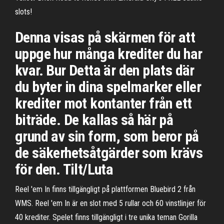
slots!
Denna visas på skärmen för att
uppge hur många krediter du har
kvar. Bur Detta är den plats där
du byter in dina spelmarker eller
krediter mot kontanter från ett
biträde. De kallas så här på
grund av sin form, som beror på
de säkerhetsåtgärder som krävs
för den. Tilt/Luta
Reel 'em In finns tillgängligt på plattformen Bluebird 2 från
WMS. Reel 'em In är en slot med 5 rullar och 60 vinstlinjer för
40 krediter. Spelet finns tillgängligt i tre unika teman Gorilla